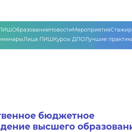
ПИШ
Образование
Новости
Мероприятия
Стажир
еминары
Лица ПИШ
Курсы ДПО
Лучшие практик
твенное бюджетное
ждение высшего образован