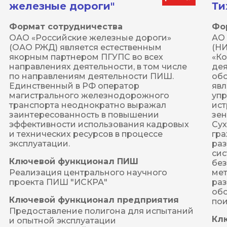
железные дороги"
Ти
Формат сотрудничества
Фо
ОАО «Российские железные дороги» 
АО 
(ОАО РЖД) является естественным 
(НИ
якорным партнером ПГУПС во всех 
«Ко
направлениях деятельности, в том числе 
дея
по направлениям деятельности ПИШ. 
об
Единственный в РФ оператор 
явл
магистрального железнодорожного 
упр
транспорта неоднократно выражал 
ист
заинтересованность в повышении 
зен
эффективности использования кадровых 
Сух
и технических ресурсов в процессе 
гра
эксплуатации.
раз
сис
Ключевой функционал ПИШ
без
мет
Реализация центрального научного 
раз
проекта ПИШ "ИСКРА"
обо
Ключевой функционал предприятия
пои
Предоставление полигона для испытаний 
Кл
и опытной эксплуатации 