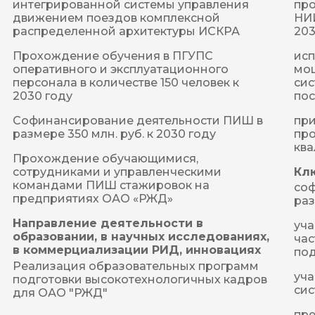
про
интегрированной системы управления 
НИИ
движением поездов комплексной 
203
распределенной архитектуры ИСКРА
исп
Прохождение обучения в ПГУПС 
мо
оперативного и эксплуатационного 
сис
персонала в количестве 150 человек к 
пос
2030 году
при
Софинансирование деятельности ПИШ в 
про
размере 350 млн. руб. к 2030 году
кв
Прохождение обучающимися, 
Кл
сотрудниками и управленческими 
командами ПИШ стажировок на 
соф
предприятиях ОАО «РЖД»
раз
Направление деятельности в
уча
образовании, в научных исследованиях,
час
в коммерциализации РИД, инновациях
под
Реализация образовательных программ 
уча
подготовки высокотехнологичных кадров 
си
для ОАО "РЖД"
пре