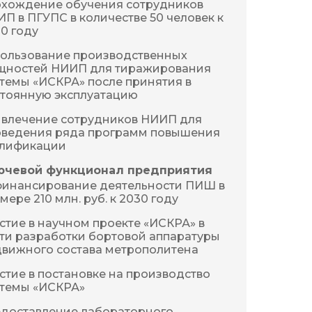
хождение обучения сотрудников 
П в ПГУПС в количестве 50 человек к 
0 году
ользование производственных 
щностей НИИП для тиражирования 
темы «ИСКРА» после принятия в 
тоянную эксплуатацию
влечение сотрудников НИИП для 
ведения ряда программ повышения 
алификации
ючевой функционал предприятия
инансирование деятельности ПИШ в 
мере 210 млн. руб. к 2030 году
стие в научном проекте «ИСКРА» в 
ти разработки бортовой аппаратуры 
вижного состава метрополитена
стие в постановке на производство 
стемы «ИСКРА»
доставление лабораторного 