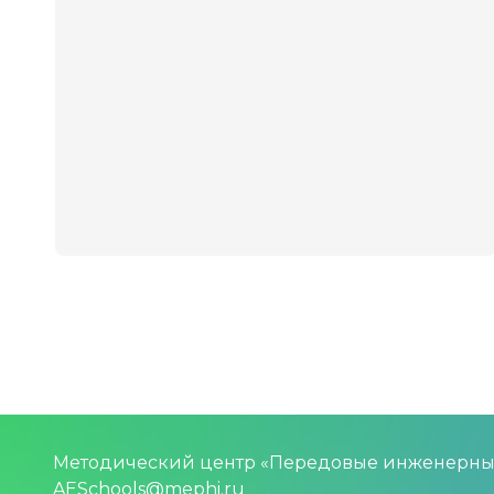
Методический центр «Передовые инженерн
AESchools@mephi.ru