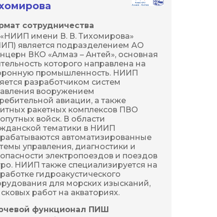
хомирова
рмат сотрудничества
«НИИП имени В. В. Тихомирова» 
ИП) является подразделением АО 
нцерн ВКО «Алмаз – Антей», основная 
тельность которого направлена на 
оронную промышленность. НИИП 
яется разработчиком систем 
авления вооружением 
ребительной авиации, а также 
итных ракетных комплексов ПВО 
опутных войск. В области 
жданской тематики в НИИП 
рабатываются автоматизированные 
темы управления, диагностики и 
опасности электропоездов и поездов 
ро. НИИП также специализируется на 
работке гидроакустического 
рудования для морских изысканий, 
сковых работ на акваториях.
ючевой функционал ПИШ