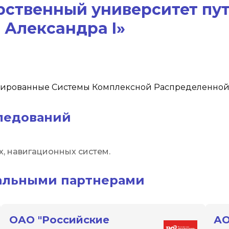
рственный университет пу
Александра I»
ированные Системы Комплексной Распределенной 
следований
, навигационных систем.
альными партнерами
ОАО "Российские
АО