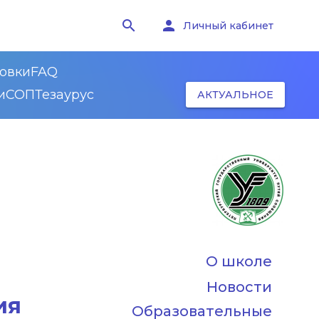
search
person
Личный кабинет
овки
FAQ
и
СОП
Тезаурус
АКТУАЛЬНОЕ
О школе
Новости
ия
Образовательные