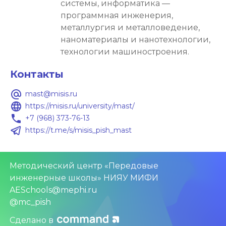
системы, информатика — 
программная инженерия, 
металлургия и металловедение, 
наноматериалы и нанотехнологии, 
технологии машиностроения.
Контакты
alternate_email
mast@misis.ru
language
https://misis.ru/university/mast/
local_phone
+7 (968) 373-76-13
https://t.me/s/misis_pish_mast
Методический центр «Передовые
инженерные школы» НИЯУ МИФИ
AESchools@mephi.ru
@mc_pish