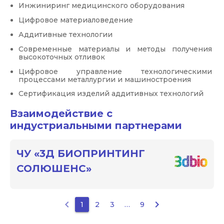
Инжиниринг медицинского оборудования
Цифровое материаловедение
Аддитивные технологии
Современные материалы и методы получения 
высокоточных отливок
Цифровое управление технологическими 
процессами металлургии и машиностроения
Сертификация изделий аддитивных технологий
Взаимодействие с
индустриальными партнерами
ЧУ «3Д БИОПРИНТИНГ
СОЛЮШЕНС»
keyboard_arrow_left
keyboard_arrow_right
1
2
3
…
9