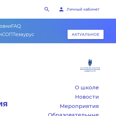
search
person
Личный кабинет
овки
FAQ
и
СОП
Тезаурус
АКТУАЛЬНОЕ
О школе
Новости
ия
Мероприятия
Образовательные