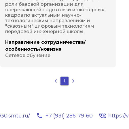
роли базовой организации для 
опережающей подготовки инженерных 
кадров по актуальным научно-
технологическим направлениям и 
"сквозным" цифровым технологиям 
передовой инженерной школы.
Направление сотрудничества/
особенность/новизна
Сетевое обучение
keyboard_arrow_left
keyboard_arrow_right
1
local_phone
030.smtu.ru/
+7 (931) 286-79-60
https:/