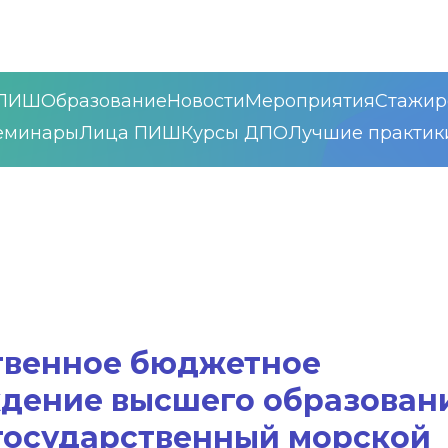
ПИШ
Образование
Новости
Мероприятия
Стажир
еминары
Лица ПИШ
Курсы ДПО
Лучшие практик
твенное бюджетное
ждение высшего образован
государственный морской