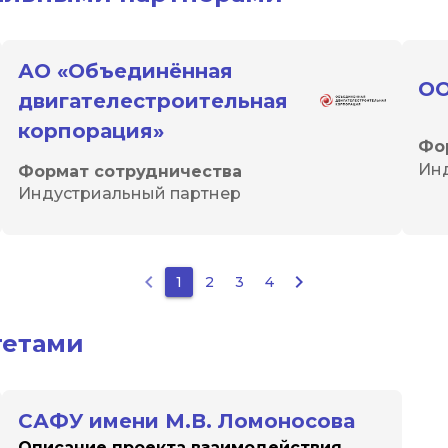
АО «Объединённая
ОО
двигателестроительная
корпорация»
Фо
Ин
Формат сотрудничества
Индустриальный партнер
keyboard_arrow_left
keyboard_arrow_right
1
2
3
4
тетами
САФУ имени М.В. Ломоносова
Описание проекта взаимодействия