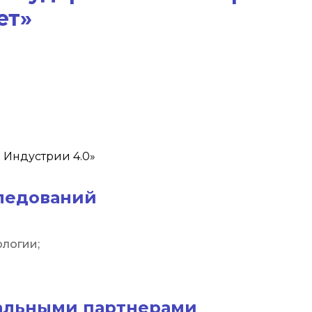
ет»
 Индустрии 4.0»
следований
ологии;
альными партнерами