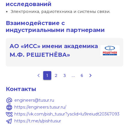
исследований
Электроника, радиотехника и системы связи.
Взаимодействие с
индустриальными партнерами
АО «ИСС» имени академика
М.Ф. РЕШЕТНЁВА»
keyboard_arrow_left
keyboard_arrow_right
1
2
3
…
6
Контакты
alternate_email
engineers@tusur.ru
language
https://engineers.tusur.ru/
https://vk.com/pish_tusur?ysclid=lu9ireiudt20367093
https://t.me/s/pishtusur