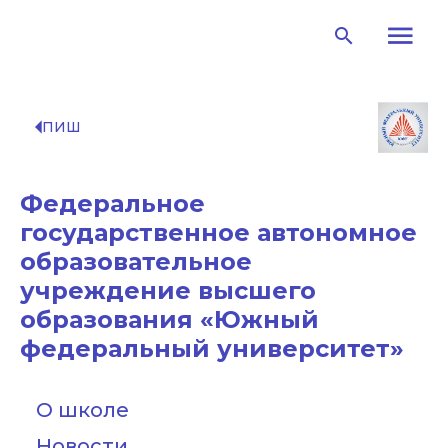
menu
search
arrow_left
ПИШ
Федеральное
государственное автономное
образовательное
учреждение высшего
образования «Южный
федеральный университет»
О школе
Новости