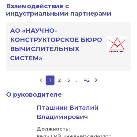
Взаимодействие с
индустриальными партнерами
АО «НАУЧНО-
КОНСТРУКТОРСКОЕ БЮРО
ВЫЧИСЛИТЕЛЬНЫХ
СИСТЕМ»
keyboard_arrow_left
keyboard_arrow_right
1
2
3
…
42
О руководителе
Пташник Виталий
Владимирович
Должность: 
ведущий инженер-технолог