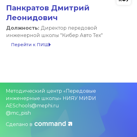
Панкратов Дмитрий
Леонидович
Должность:
Директор передовой
инженерной школы "Кибер Авто Тех"
arrow_right
Перейти к ПИШ
Методический центр «Передовые
инженерные школы» НИЯУ МИФИ
AESchools@mephi.ru
@mc_pish