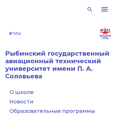
menu
search
arrow_left
ПИШ
Рыбинский государственный
авиационный технический
университет имени П. А.
Соловьева
О школе
Новости
Образовательные программы