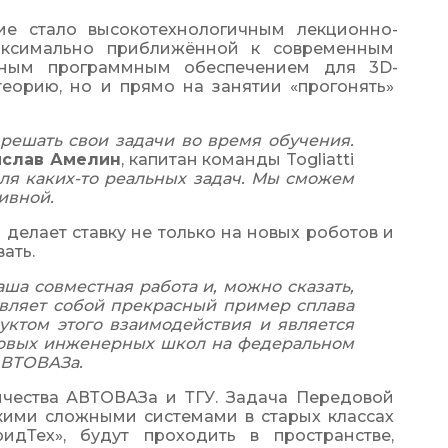
ие стало высокотехнологичным лекционно-
аксимально приближённой к современным 
нным программным обеспечением для 3D-
еорию, но и прямо на занятии «прогонять» 
ешать свои задачи во время обучения. 
слав Амелин
, капитан команды Togliatti 
для каких-то реальных задач. Мы сможем 
ивной.
делает ставку не только на новых роботов и 
ать.
аша совместная работа и, можно сказать, 
вляет собой прекрасный пример сплава 
дуктом этого взаимодействия и является 
довых инженерных школ на федеральном 
АВТОВАЗа.
ичества АВТОВАЗа и ТГУ. Задача Передовой 
кими сложными системами в старых классах 
дТех», будут проходить в пространстве, 