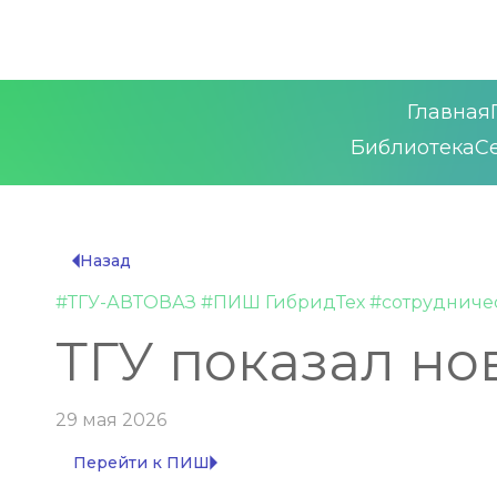
Главная
Библиотека
С
arrow_left
Назад
#ТГУ-АВТОВАЗ #ПИШ ГибридТех #сотрудниче
ТГУ показал но
29 мая 2026
arrow_right
Перейти к ПИШ