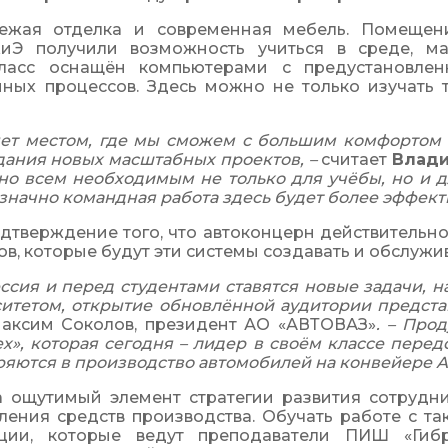
ежая отделка и современная мебель. Помещен
иЭ получили возможность учиться в среде, м
Класс оснащён компьютерами с предустановле
ых процессов. Здесь можно не только изучать т
нет местом, где мы сможем с большим комфортом р
дания новых масштабных проектов, – 
считает 
Влади
ено всем необходимым не только для учёбы, но и 
значно командная работа здесь будет более эффект
тверждение того, что автоконцерн действительно 
ов, которые будут эти системы создавать и обслужив
ссия и перед студентами ставятся новые задачи, н
ситетом, открытие обновлённой аудитории предста
аксим Соколов, президент АО «АВТОВАЗ»
. – Про
х», которая сегодня – лидер в своём классе пере
дряются в производство автомобилей на конвейере 
 а ощутимый элемент стратегии развития сотрудн
ения средств производства. Обучать работе с та
ии, которые ведут преподаватели ПИШ «Гибри