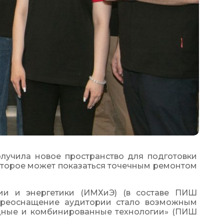
лучила новое пространство для подготовки 
торое может показаться точечным ремонтом 
ии и энергетики (ИМХиЭ) (в составе ПИШ 
ереоснащение аудитории стало возможным 
ные и комбинированные технологии» (ПИШ 