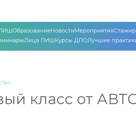
ПИШ
Образование
Новости
Мероприятия
Стажир
еминары
Лица ПИШ
Курсы ДПО
Лучшие практик
ство
вый класс от АВ