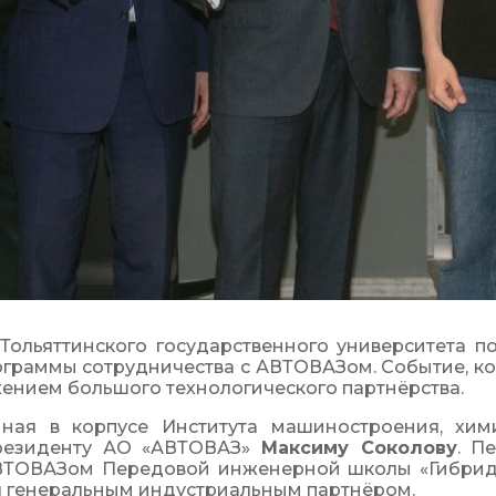
ольяттинского государственного университета по
ограммы сотрудничества с АВТОВАЗом. Событие, ко
ением большого технологического партнёрства.
ная в корпусе Института машиностроения, хим
президенту АО «АВТОВАЗ» 
Максиму Соколову
. П
ВТОВАЗом Передовой инженерной школы «Гибрид
ся генеральным индустриальным партнёром.