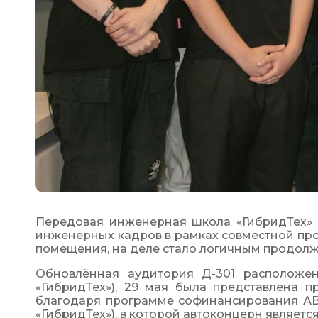
Передовая инженерная школа «ГибридТех» Т
инженерных кадров в рамках совместной пр
помещения, на деле стало логичным продолж
Обновлённая аудитория Д-301 расположен
«ГибридТех»), 29 мая была представлена 
благодаря программе софинансирования А
«ГибридТех»), в которой автоконцерн являет